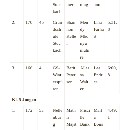
Stoc
mer
ning
ano
kach
2.
170
4b
Grun
Shan
Men
Lina
5:31,
dsch
non
dy
Farha
8
ule
Kelle
Mbo
rt
Stoc
r
nyu
kach
muhi
re
3.
166
4
GS-
Berit
Alles
Lea
6:00,
Wint
Peter
sa
Endr
8
erspü
sen
Walt
es
ren
er
Kl. 5 Jungen
1.
172
5a
Nelle
Math
Prisci
Marl
4:49,
nbur
is
lle
a
1
g
Majst
Bank
Böns