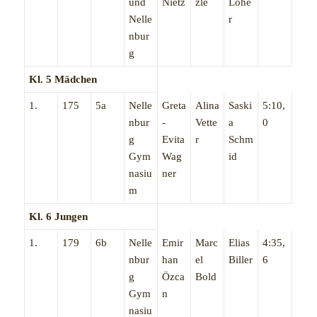
und
Nietz
zle
Lohe
Nelle
r
nbur
g
Kl. 5 Mädchen
1.
175
5a
Nelle
Greta
Alina
Saski
5:10,
nbur
-
Vette
a
0
g
Evita
r
Schm
Gym
Wag
id
nasiu
ner
m
Kl. 6 Jungen
1.
179
6b
Nelle
Emir
Marc
Elias
4:35,
nbur
han
el
Biller
6
g
Özca
Bold
Gym
n
nasiu