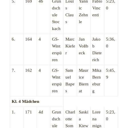
5.
169
4b
Grun
Loui
Yann
Fabio
5:23,
dsch
s
ic
Vinc
0
ule
Clau
Zehn
enti
Stoc
s
le
kach
6.
164
4
GS-
Marc
Jan
Jako
5:36,
Wint
Kiefe
Voßb
b
0
erspü
r
eck
Diete
ren
rich
7.
162
4
GS-
Sam
Maur
Mika
5:45,
Wint
uel
ice
Bern
9
erspü
Bape
Biern
ebur
ren
s
at
g
Kl. 4 Mädchen
1.
171
4d
Grun
Charl
Saski
Lore
5:23,
dsch
otte
a
na
0
ule
Som
Kiew
mign