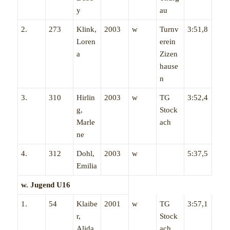
y
au
2.
273
Klink,
2003
w
Turnv
3:51,8
Loren
erein
a
Zizen
hause
n
3.
310
Hirlin
2003
w
TG
3:52,4
g,
Stock
Marle
ach
ne
4.
312
Dohl,
2003
w
5:37,5
Emilia
w. Jugend U16
1.
54
Klaibe
2001
w
TG
3:57,1
r,
Stock
Alida
ach