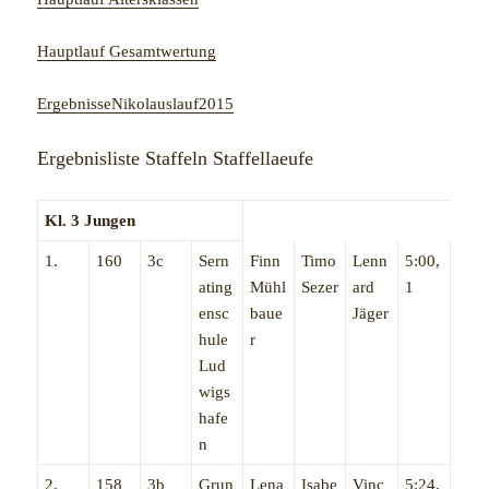
Hauptlauf Gesamtwertung
ErgebnisseNikolauslauf2015
Ergebnisliste Staffeln Staffellaeufe
Kl. 3 Jungen
1.
160
3c
Sern
Finn
Timo
Lenn
5:00,
ating
Mühl
Sezer
ard
1
ensc
baue
Jäger
hule
r
Lud
wigs
hafe
n
2.
158
3b
Grun
Lena
Isabe
Vinc
5:24,