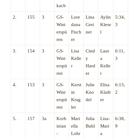
kach
2.
155
3
GS-
Lore
Lina
Aylin
5:34,
Wint
dana
Grei
Klese
3
erspü
Fisch
ner
l
ren
er
3.
154
3
GS-
Lisa
Cind
Laur
6:11,
Wint
Kelle
y
a
3
erspü
r
Hard
Kelle
ren
er
r
4.
153
3
GS-
Kerst
Julie
Elisa
6:13,
Wint
in
Kno
Klaib
2
erspü
Krag
del
er
ren
ler
5.
157
3a
Korb
Mari
Julia
Lisa-
6:38,
inian
ella
Buhl
Mari
9
-
Lohr
a