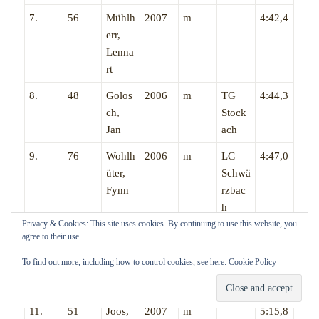
7.
56
Mühlh
2007
m
4:42,4
err,
Lenna
rt
8.
48
Golos
2006
m
TG
4:44,3
ch,
Stock
Jan
ach
9.
76
Wohlh
2006
m
LG
4:47,0
üter,
Schwä
Fynn
rzbac
h
Privacy & Cookies: This site uses cookies. By continuing to use this website, you
10.
50
Hüttin
2007
m
4:49,5
agree to their use.
ger,
To find out more, including how to control cookies, see here:
Cookie Policy
Andre
as
11.
51
Joos,
2007
m
5:15,8