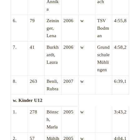
Annik
ach
a
6.
79
Zeinin
2006
w
TSV
4:55,8
ger,
Bodm
Lena
an
7.
41
Burkh
2006
w
Grund
4:58,2
ardt,
schule
Laura
Mühli
ngen
8.
263
Benli,
2007
w
6:39,1
Rubra
w. Kinder U12
1.
278
Bönsc
2005
w
3:43,2
h,
Marla
2.
57
Mühlh
2005
w
4:04,1