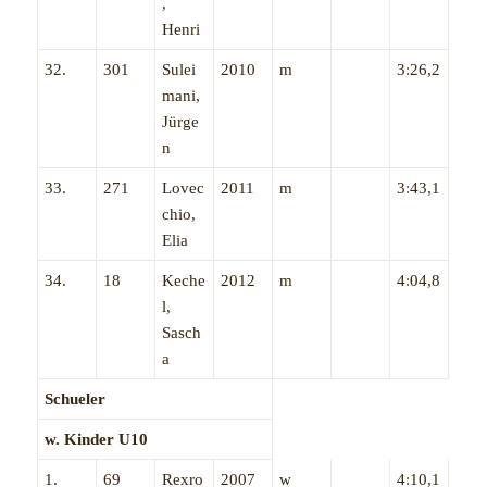
,
Henri
32.
301
Sulei
2010
m
3:26,2
mani,
Jürge
n
33.
271
Lovec
2011
m
3:43,1
chio,
Elia
34.
18
Keche
2012
m
4:04,8
l,
Sasch
a
Schueler
w. Kinder U10
1.
69
Rexro
2007
w
4:10,1