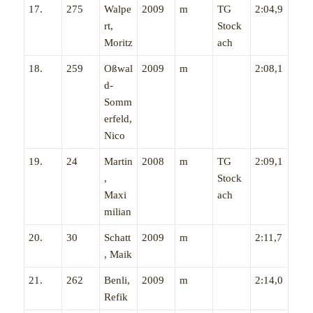
17.
275
Walpe
2009
m
TG
2:04,9
rt,
Stock
Moritz
ach
18.
259
Oßwal
2009
m
2:08,1
d-
Somm
erfeld,
Nico
19.
24
Martin
2008
m
TG
2:09,1
,
Stock
Maxi
ach
milian
20.
30
Schatt
2009
m
2:11,7
, Maik
21.
262
Benli,
2009
m
2:14,0
Refik