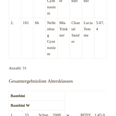
Gym
er
hler
her
nasiu
m
2.
181
6b
Nelle
Mia
Chan
Lucia
5:07,
nbur
Trink
tal
Tem
4
g
ner
Sand
me
Gym
er
nasiu
m
Anzahl: 31
Gesamtergebnisliste Altersklassen
Bambini
Bambini W
1.
33
Schne
2008
w
REDY
1:45,0