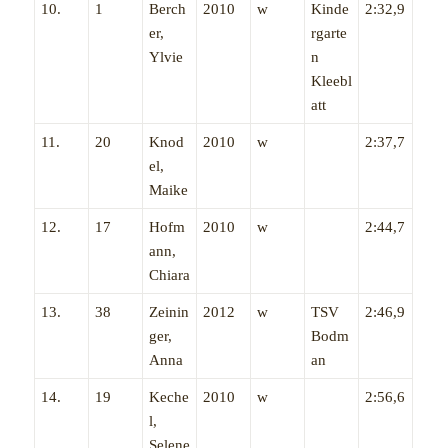
10.
1
Berch
2010
w
Kinde
2:32,9
er,
rgarte
Ylvie
n
Kleebl
att
11.
20
Knod
2010
w
2:37,7
el,
Maike
12.
17
Hofm
2010
w
2:44,7
ann,
Chiara
13.
38
Zeinin
2012
w
TSV
2:46,9
ger,
Bodm
Anna
an
14.
19
Keche
2010
w
2:56,6
l,
Selene