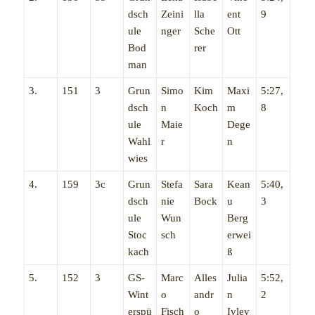
dsch
Zeini
lla
ent
9
ule
nger
Sche
Ott
Bod
rer
man
3.
151
3
Grun
Simo
Kim
Maxi
5:27,
dsch
n
Koch
m
8
ule
Maie
Dege
Wahl
r
n
wies
4.
159
3c
Grun
Stefa
Sara
Kean
5:40,
dsch
nie
Bock
u
3
ule
Wun
Berg
Stoc
sch
erwei
kach
ß
5.
152
3
GS-
Marc
Alles
Julia
5:52,
Wint
o
andr
n
2
erspü
Fisch
o
Ivlev