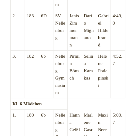
m
2.
183
6D
SV
Janis
Dari
Gabri
4:49,
Nelle
Zim
o
el
0
nbur
mer
Mign
Hilde
g
man
ano
bran
n
d
3.
182
6b
Nelle
Pirmi
Selin
Hele
4:52,
nbur
n
a
ne
7
g
Böns
Kara
Pode
Gym
ch
kas
pinsk
nasiu
i
m
Kl. 6 Mädchen
1.
180
6b
Nelle
Hann
Marl
Maxi
5:00,
nbur
a
ene
n
7
g
Geißl
Gasc
Berc