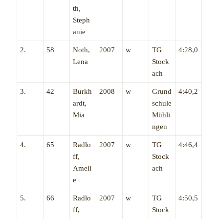
th,
Steph
anie
2.
58
Noth,
2007
w
TG
4:28,0
Lena
Stock
ach
3.
42
Burkh
2008
w
Grund
4:40,2
ardt,
schule
Mia
Mühli
ngen
4.
65
Radlo
2007
w
TG
4:46,4
ff,
Stock
Ameli
ach
e
5.
66
Radlo
2007
w
TG
4:50,5
ff,
Stock