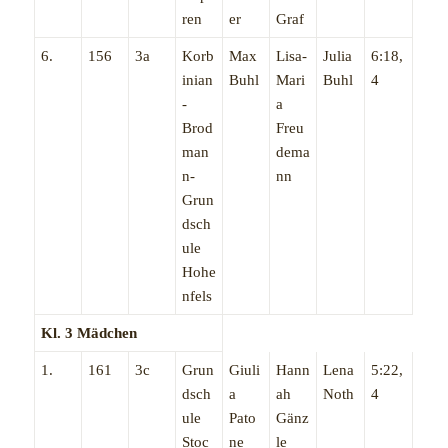
ren
er
Graf
6.
156
3a
Korb
Max
Lisa-
Julia
6:18,
inian
Buhl
Mari
Buhl
4
-
a
Brod
Freu
man
dema
n-
nn
Grun
dsch
ule
Hohe
nfels
Kl. 3 Mädchen
1.
161
3c
Grun
Giuli
Hann
Lena
5:22,
dsch
a
ah
Noth
4
ule
Pato
Gänz
Stoc
ne
le