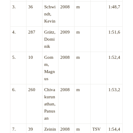
3.
36
Schwi
2008
m
1:48,7
ndt,
Kevin
4.
287
Grätz,
2009
m
1:51,6
Domi
nik
5.
10
Gom
2008
m
1:52,4
m,
Magn
us
6.
260
Chiva
2008
m
1:53,2
kurun
athan,
Panus
an
7.
39
Zeinin
2008
m
TSV
1:54,4