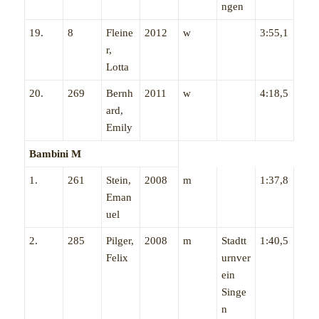
ngen
19.
8
Fleine
2012
w
3:55,1
r,
Lotta
20.
269
Bernh
2011
w
4:18,5
ard,
Emily
Bambini M
1.
261
Stein,
2008
m
1:37,8
Eman
uel
2.
285
Pilger,
2008
m
Stadtt
1:40,5
Felix
urnver
ein
Singe
n