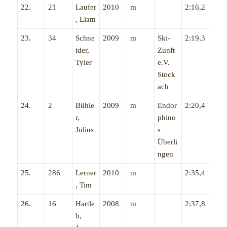
22.
21
Laufer
2010
m
2:16,2
, Liam
23.
34
Schne
2009
m
Ski-
2:19,3
ider,
Zunft
Tyler
e.V.
Stock
ach
24.
2
Bühle
2009
m
Endor
2:20,4
r,
phino
Julius
s
Überli
ngen
25.
286
Lerner
2010
m
2:35,4
, Tim
26.
16
Hartle
2008
m
2:37,8
b,