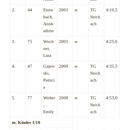
2.
44
Eisen
2001
w
TG
4:10,5
bach,
Stock
Annk
ach
athrin
3.
75
Woch
2001
w
4:25,6
ner,
Lina
4.
47
Gajew
2000
w
TG
4:35,5
ski,
Stock
Patrici
ach
a
5.
77
Wolter
2000
w
TG
4:53,0
,
Stock
Emily
ach
m. Kinder U10