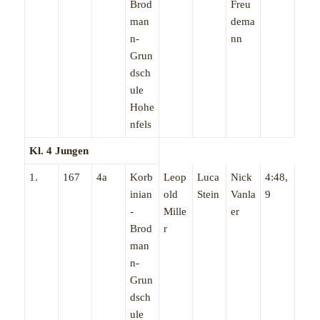
Brod
Freu
man
dema
n-
nn
Grun
dsch
ule
Hohe
nfels
Kl. 4 Jungen
1.
167
4a
Korb
Leop
Luca
Nick
4:48,
inian
old
Stein
Vanla
9
-
Mille
er
Brod
r
man
n-
Grun
dsch
ule