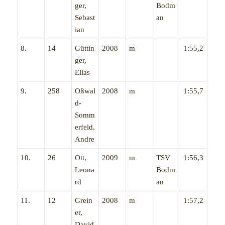
ger,
Bodm
Sebast
an
ian
8.
14
Güttin
2008
m
1:55,2
ger,
Elias
9.
258
Oßwal
2008
m
1:55,7
d-
Somm
erfeld,
Andre
10.
26
Ott,
2009
m
TSV
1:56,3
Leona
Bodm
rd
an
11.
12
Grein
2008
m
1:57,2
er,
David