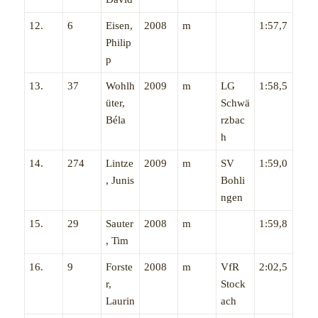
12.
6
Eisen,
2008
m
1:57,7
Philip
p
13.
37
Wohlh
2009
m
LG
1:58,5
üter,
Schwä
Béla
rzbac
h
14.
274
Lintze
2009
m
SV
1:59,0
, Junis
Bohli
ngen
15.
29
Sauter
2008
m
1:59,8
, Tim
16.
9
Forste
2008
m
VfR
2:02,5
r,
Stock
Laurin
ach