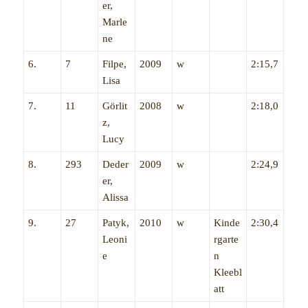
er,
Marle
ne
6.
7
Filpe,
2009
w
2:15,7
Lisa
7.
11
Görlit
2008
w
2:18,0
z,
Lucy
8.
293
Deder
2009
w
2:24,9
er,
Alissa
9.
27
Patyk,
2010
w
Kinde
2:30,4
Leoni
rgarte
e
n
Kleebl
att