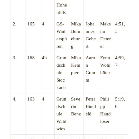
Hohe
nfels
2.
165
4
GS-
Mika
Joha
Maks
4:51,
Wint
Bern
nnes
im
3
erspü
ebur
Gebe
Deter
ren
g
rt
er
3.
168
4b
Grun
Mika
Aaro
Fynn
4:59,
dsch
Kem
n
Wohl
7
ule
pter
Gom
hüter
Stoc
m
kach
4.
163
4
Grun
Seve
Peter
Phili
5:19,
dsch
rin
Binef
pp
6
ule
Benz
eld
Hand
Wahl
loser
wies