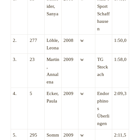
ider,
Sport
Sanya
Schaff
hause
n
2.
277
Löhle,
2008
w
1:50,0
Leona
3.
23
Martin
2009
w
TG
1:58,0
,
Stock
Annal
ach
ena
4.
5
Ecker,
2009
w
Endor
2:09,3
Paula
phino
s
Überli
ngen
5.
295
Somm
2009
w
2:11,5