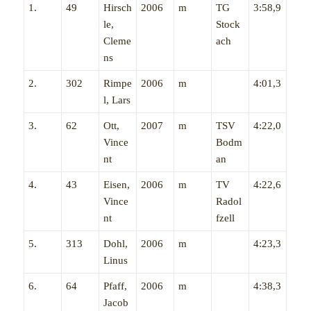
1.
49
Hirsch
2006
m
TG
3:58,9
le,
Stock
Cleme
ach
ns
2.
302
Rimpe
2006
m
4:01,3
l, Lars
3.
62
Ott,
2007
m
TSV
4:22,0
Vince
Bodm
nt
an
4.
43
Eisen,
2006
m
TV
4:22,6
Vince
Radol
nt
fzell
5.
313
Dohl,
2006
m
4:23,3
Linus
6.
64
Pfaff,
2006
m
4:38,3
Jacob