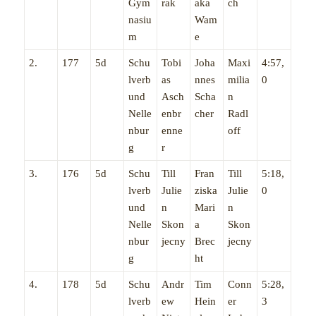
Gym
rak
aka
ch
nasiu
Wam
m
e
2.
177
5d
Schu
Tobi
Joha
Maxi
4:57,
lverb
as
nnes
milia
0
und
Asch
Scha
n
Nelle
enbr
cher
Radl
nbur
enne
off
g
r
3.
176
5d
Schu
Till
Fran
Till
5:18,
lverb
Julie
ziska
Julie
0
und
n
Mari
n
Nelle
Skon
a
Skon
nbur
jecny
Brec
jecny
g
ht
4.
178
5d
Schu
Andr
Tim
Conn
5:28,
lverb
ew
Hein
er
3