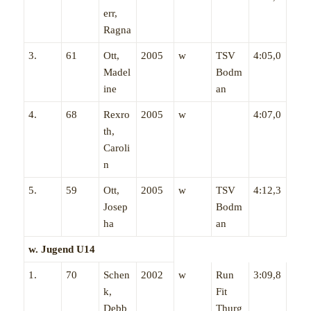
err,
Ragna
3.
61
Ott,
2005
w
TSV
4:05,0
Madel
Bodm
ine
an
4.
68
Rexro
2005
w
4:07,0
th,
Caroli
n
5.
59
Ott,
2005
w
TSV
4:12,3
Josep
Bodm
ha
an
w. Jugend U14
1.
70
Schen
2002
w
Run
3:09,8
k,
Fit
Debb
Thurg