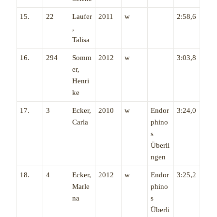
15.
22
Laufer
2011
w
2:58,6
,
Talisa
16.
294
Somm
2012
w
3:03,8
er,
Henri
ke
17.
3
Ecker,
2010
w
Endor
3:24,0
Carla
phino
s
Überli
ngen
18.
4
Ecker,
2012
w
Endor
3:25,2
Marle
phino
na
s
Überli